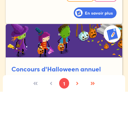
En savoir plus
Concours d'Halloween annuel
1
Toi et tes amis rentrent à la maison après la collecte de
bonbons, mais étrangement, le chemin du retour semble
beaucoup plus long qu'à l'aller.
Et ces rues... les reconnais-tu vraiment ?!?
Expressif
Écriture créative
Étincelle