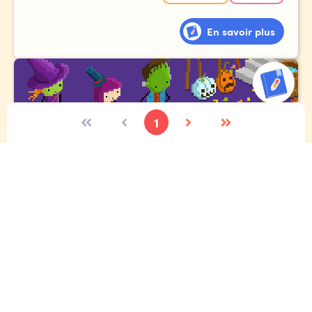
En savoir plus
1
Concours d'Halloween annuel
Toi et tes amis rentrent à la maison après la collecte de
bonbons, mais étrangement, le chemin du retour semble
beaucoup plus long qu'à l'aller.
Et ces rues... les reconnais-tu vraiment ?!?
Expressif
Écriture créative
Étincelle