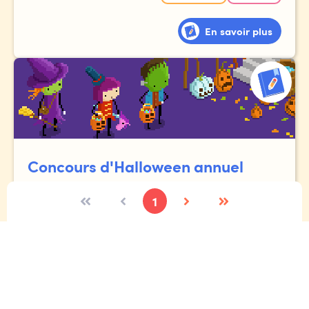
En savoir plus
Concours d'Halloween annuel
1
Toi et tes amis rentrent à la maison après la collecte de
bonbons, mais étrangement, le chemin du retour semble
beaucoup plus long qu'à l'aller.
Et ces rues... les reconnais-tu vraiment ?!?
Expressif
Écriture créative
Étincelle