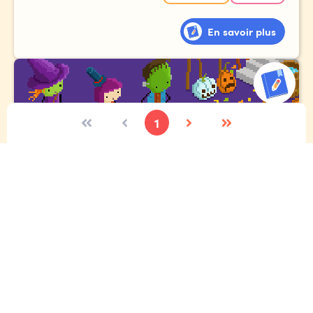
En savoir plus
1
Concours d'Halloween annuel
Toi et tes amis rentrent à la maison après la collecte de
bonbons, mais étrangement, le chemin du retour semble
beaucoup plus long qu'à l'aller.
Et ces rues... les reconnais-tu vraiment ?!?
Expressif
Écriture créative
Étincelle