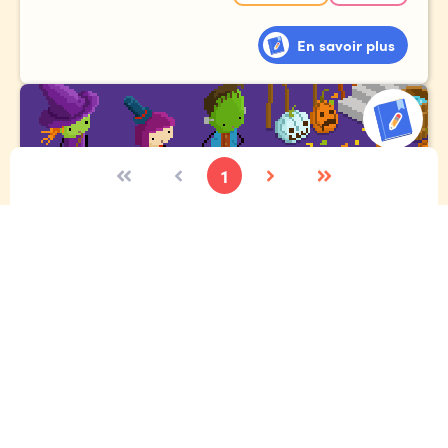
En savoir plus
1
Concours d'Halloween annuel
Toi et tes amis rentrent à la maison après la collecte de
bonbons, mais étrangement, le chemin du retour semble
beaucoup plus long qu'à l'aller.
Et ces rues... les reconnais-tu vraiment ?!?
Expressif
Écriture créative
Étincelle